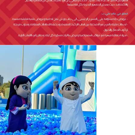
المهرجان المميز، الذي لا يُعد مجرد حدث ترفيهي، بل هو عالم مدهش من المغامرة والخيال
والاكتشاف، حيث يعيش الجمهور التجربة بكل تفاصيلها.
انطلق في عالم مليء بـ:
• عروض حيّة مشوّقة على المسرح الرئيسي، إلى جانب ورش عمل إبداعية وعروض علمية تفاعلية ممتعة.
• لحظات مليئة بالمرح مع الأصدقاء بين ألعاب الأركيد الممتعة، وحديقة النطاطات العملاقة، وتجارب فريدة
لركوب الجمال والخيول.
• أجواء احتفالية مبهرة مع مواكب استعراضية وعرض طائرات مسيّرة كل ليلة، وختام رائع بالألعاب النارية.